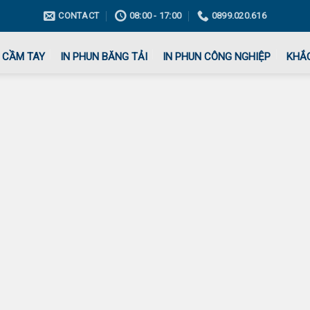
CONTACT
08:00 - 17:00
0899.020.616
 CẦM TAY
IN PHUN BĂNG TẢI
IN PHUN CÔNG NGHIỆP
KHẮ