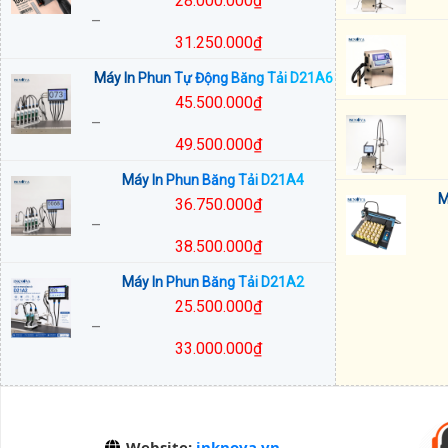
28.000.000
₫
–
31.250.000
₫
Khoảng
Máy In Phun Tự Động Băng Tải D21A6
giá:
45.500.000
₫
từ
–
28.000.000₫
49.500.000
₫
đến
Khoảng
31.250.000₫
Máy In Phun Băng Tải D21A4
giá:
M
36.750.000
₫
từ
–
45.500.000₫
38.500.000
₫
đến
Khoảng
49.500.000₫
Máy In Phun Băng Tải D21A2
giá:
25.500.000
₫
từ
–
36.750.000₫
33.000.000
₫
đến
Khoảng
38.500.000₫
giá:
từ
25.500.000₫
Website:
inknova.vn