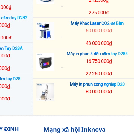
212.500
₫
–
.000
₫
275.000
₫
u cầm tay D282
Khoảng
Máy Khắc Laser CO2 Để Bàn
giá:
.000
₫
50.000.000
₫
từ
-
212.500₫
.000
₫
43.000.000
₫
đến
ầm Tay D28A
275.000₫
Máy in phun 4 đầu cầm tay D284
.000
₫
16.750.000
₫
–
.000
₫
22.250.000
₫
ầm tay D28
Khoảng
Máy in phun công nghiệp D20
giá:
.000
₫
80.000.000
₫
từ
16.750.000₫
.000
₫
đến
22.250.000₫
Y ĐỊNH
Mạng xã hội Inknova