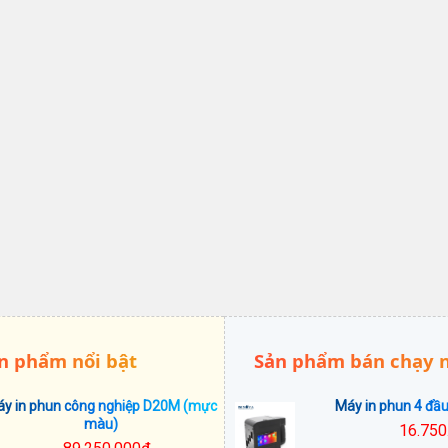
n phẩm nổi bật
Sản phẩm bán chạy 
y in phun công nghiệp D20M (mực
Máy in phun 4 đầ
màu)
16.750