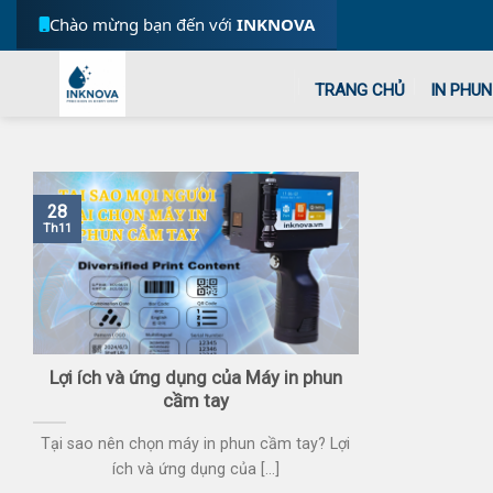
Skip
Chào mừng bạn đến với
INKNOVA
to
content
TRANG CHỦ
IN PHUN
28
Th11
Lợi ích và ứng dụng của Máy in phun
cầm tay
Tại sao nên chọn máy in phun cầm tay? Lợi
ích và ứng dụng của [...]