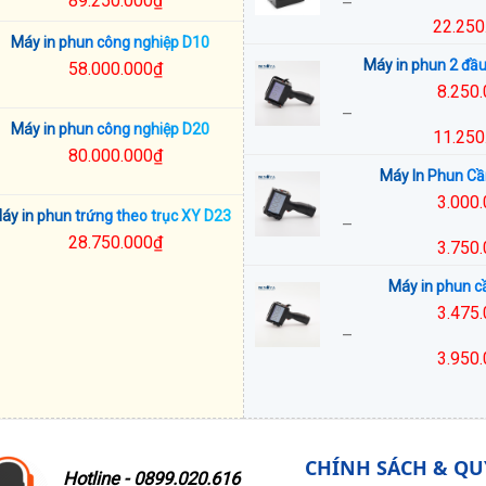
89.250.000
₫
–
22.250
Máy in phun công nghiệp D10
Khoảng
Máy in phun 2 đầ
58.000.000
₫
giá:
8.250
từ
–
16.750.000₫
Máy in phun công nghiệp D20
11.250
đến
80.000.000
₫
Khoảng
22.250.000₫
Máy In Phun C
giá:
3.000
từ
áy in phun trứng theo trục XY D23
–
8.250.000₫
28.750.000
₫
3.750
đến
Khoảng
11.250.000₫
Máy in phun c
giá:
3.475
từ
–
3.000.000₫
3.950
đến
Khoảng
3.750.000₫
giá:
từ
3.475.000₫
CHÍNH SÁCH & QU
đến
Hotline - 0899.020.616