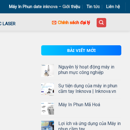
Máy In Phun date inknova – Giới thiệu
Tin tức
Liên hệ
Chính sách đại lý
C LASER
BÀI VIẾT MỚI
Nguyên lý hoạt động máy in
phun mực công nghiệp
Sự tiện dụng của máy in phun
cầm tay Inknova | Inknova.vn
Máy In Phun Mã Hoá
Lợi ích và ứng dụng của Máy in
phun cầm tay