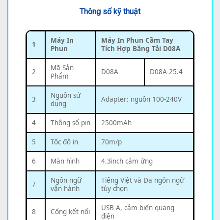
Thông số kỹ thuật
Máy In
Máy In Phun Cầm Tay
1
Phun
Tích Hợp Băng Tải D08A
Mã Sản
2
D08A
D08A-25.4
Phẩm
Nguồn sử
3
Adapter: nguồn 100-240V
dụng
4
Thông số pin
2500mAh
5
Tốc độ in
70m/p
6
Màn hình
4.3inch cảm ứng
Ngôn ngữ
Tiếng Việt và Đa ngôn ngữ
7
vận hành
tùy chọn
USB-A, cảm biến quang
8
Cổng kết nối
điện