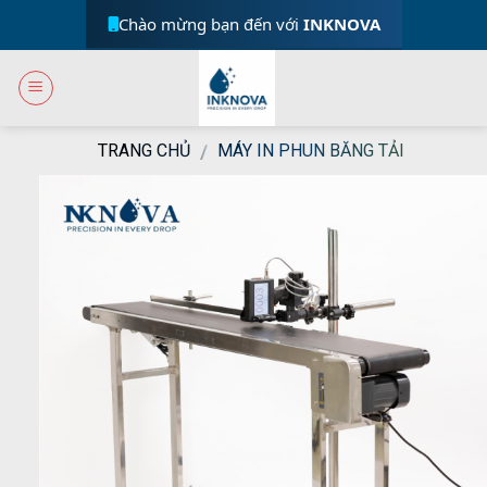
Skip
Chào mừng bạn đến với
INKNOVA
to
content
TRANG CHỦ
MÁY IN PHUN BĂNG TẢI
/