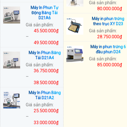
Giá sản phẩm:
Khoảng
Máy In Phun Tự
80.000.000
₫
giá:
Động Băng Tải
từ
D21A6
Máy in phun trứng
28.000.000₫
theo trục XY D23
Giá sản phẩm:
đến
45.500.000
₫
Giá sản phẩm:
31.250.000₫
–
28.750.000
₫
49.500.000
₫
Máy in phun trứng 6
Khoảng
đầu phun D24
Máy In Phun Băng
giá:
Tải D21A4
Giá sản phẩm:
từ
Giá sản phẩm:
85.000.000
₫
45.500.000₫
36.750.000
₫
đến
–
49.500.000₫
38.500.000
₫
Khoảng
Máy In Phun Băng
giá:
Tải D21A2
từ
Giá sản phẩm:
36.750.000₫
25.500.000
₫
đến
–
38.500.000₫
33.000.000
₫