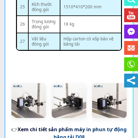
Kích thước
25
1510*410*200 mm
đóng gói
Trọng lượng
26
18 kg
đóng gói
Vật liệu
Hộp carton có xốp bảo vệ
27
đóng gói
băng tải
Hình ảnh thực tế máy in date
👉
Xem chi tiết sản phẩm máy in phun tự động
băng tải D08