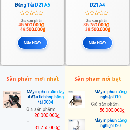
Băng Tải D21A6
D21A4
0
0
Giá sản phẩm:
Giá sản phẩm:
45.500.000
out
₫
36.750.000
out
₫
–
–
Khoảng
Khoảng
49.500.000
of
₫
38.500.000
of
₫
giá:
giá:
5
5
từ
từ
0₫
45.500.000₫
36.750.00
MUA NGAY
MUA NGAY
đến
đến
0₫
49.500.000₫
38.500.00
Sản phẩm mới nhất
Sản phẩm nổi bật
Máy in phun cầm tay
Máy in phun công
4 đầu tích hợp băng
nghiệp D10
tải D084
Giá sản phẩm:
Giá sản phẩm:
58.000.000
₫
28.000.000
₫
Máy in phun công
–
nghiệp D20
31.250.000
₫