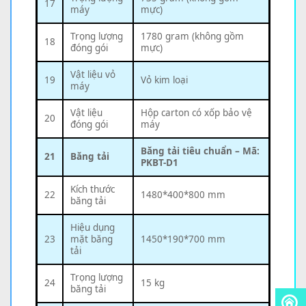
17
máy
mực)
Trọng lượng
1780 gram (không gồm
18
đóng gói
mực)
Vật liệu vỏ
19
Vỏ kim loại
máy
Vật liệu
Hộp carton có xốp bảo vệ
20
đóng gói
máy
Băng tải tiêu chuẩn – Mã:
21
Băng tải
PKBT-D1
Kích thước
22
1480*400*800 mm
băng tải
Hiệu dụng
23
mặt băng
1450*190*700 mm
tải
Trọng lượng
24
15 kg
băng tải