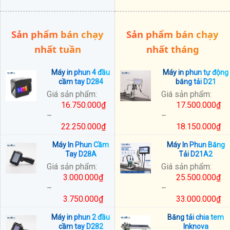
Khoảng
giá:
từ
Sản phẩm bán chạy
Sản phẩm bán chạy
25.500.000₫
đến
nhất tuần
nhất tháng
33.000.000₫
Máy in phun 4 đầu
Máy in phun tự động
cầm tay D284
băng tải D21
Giá sản phẩm:
Giá sản phẩm:
16.750.000
₫
17.500.000
₫
–
–
22.250.000
₫
18.150.000
₫
Khoảng
Khoảng
Máy In Phun Cầm
Máy In Phun Băng
giá:
giá:
Tay D28A
Tải D21A2
từ
từ
Giá sản phẩm:
Giá sản phẩm:
16.750.000₫
17.500.000₫
3.000.000
₫
25.500.000
₫
đến
đến
–
–
22.250.000₫
18.150.000₫
3.750.000
₫
33.000.000
₫
Khoảng
Khoảng
Máy in phun 2 đầu
Băng tải chia tem
giá:
giá:
cầm tay D282
Inknova