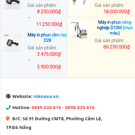
từ
từ
Giá sản phẩm:
Giá sản phẩm:
3.000.000₫
25.500.000₫
8.250.000
₫
18.000.000
₫
đến
đến
–
3.750.000₫
33.000.000₫
Máy in phun công
11.250.000
₫
nghiệp D10M (mực
Khoảng
màu)
Máy in phun cầm tay
giá:
Giá sản phẩm:
D28
từ
66.250.000
₫
Giá sản phẩm:
8.250.000₫
3.475.000
₫
đến
–
11.250.000₫
3.950.000
₫
Khoảng
giá:
từ
3.475.000₫
Website:
inknova.vn
đến
3.950.000₫
Hotline:
0899.020.616 - 0898.020.616
Đ/C:
Số 91 Đường CMT8, Phường Cẩm Lệ,
TP.Đà Nẵng