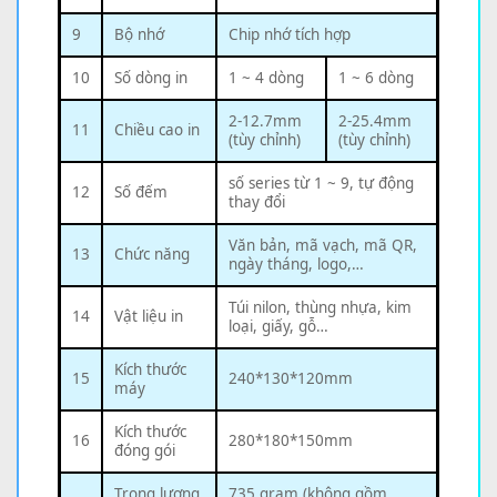
9
Bộ nhớ
Chip nhớ tích hợp
10
Số dòng in
1 ~ 4 dòng
1 ~ 6 dòng
2-12.7mm
2-25.4mm
11
Chiều cao in
(tùy chỉnh)
(tùy chỉnh)
số series từ 1 ~ 9, tự động
12
Số đếm
thay đổi
Văn bản, mã vạch, mã QR,
13
Chức năng
ngày tháng, logo,…
Túi nilon, thùng nhựa, kim
14
Vật liệu in
loại, giấy, gỗ…
Kích thước
15
240*130*120mm
máy
Kích thước
16
280*180*150mm
đóng gói
Trọng lượng
735 gram (không gồm