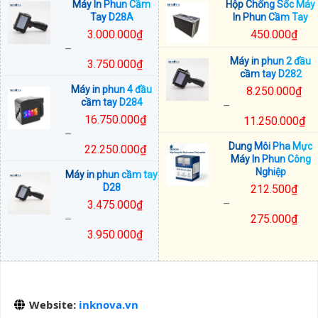
Máy In Phun Cầm
Hộp Chống Sốc Máy
giá:
giá:
Tay D28A
In Phun Cầm Tay
từ
từ
3.000.000
₫
450.000
₫
8.250.000₫
14.500.000₫
–
đến
đến
Máy in phun 2 đầu
3.750.000
₫
11.250.000₫
15.375.000₫
cầm tay D282
Khoảng
Máy in phun 4 đầu
8.250.000
₫
giá:
cầm tay D284
–
từ
16.750.000
₫
11.250.000
₫
3.000.000₫
–
Khoảng
đến
Dung Môi Pha Mực
22.250.000
₫
giá:
3.750.000₫
Máy In Phun Công
Khoảng
từ
Nghiệp
Máy in phun cầm tay
giá:
8.250.000₫
D28
212.500
₫
từ
đến
–
3.475.000
₫
16.750.000₫
11.250.000₫
275.000
₫
–
đến
Khoảng
3.950.000
₫
22.250.000₫
giá:
Khoảng
từ
giá:
212.500₫
từ
đến
3.475.000₫
Website:
inknova.vn
275.000₫
đến