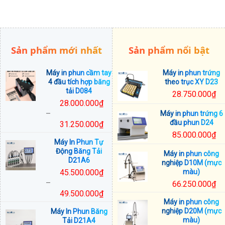
Sản phẩm mới nhất
Sản phẩm nổi bật
Máy in phun cầm tay
Máy in phun trứng
4 đầu tích hợp băng
theo trục XY D23
tải D084
28.750.000
₫
28.000.000
₫
–
Máy in phun trứng 6
đầu phun D24
31.250.000
₫
Khoảng
85.000.000
₫
Máy In Phun Tự
giá:
Động Băng Tải
Máy in phun công
từ
D21A6
nghiệp D10M (mực
28.000.000₫
45.500.000
₫
màu)
đến
–
66.250.000
₫
31.250.000₫
49.500.000
₫
Máy in phun công
Khoảng
nghiệp D20M (mực
Máy In Phun Băng
giá:
màu)
Tải D21A4
từ