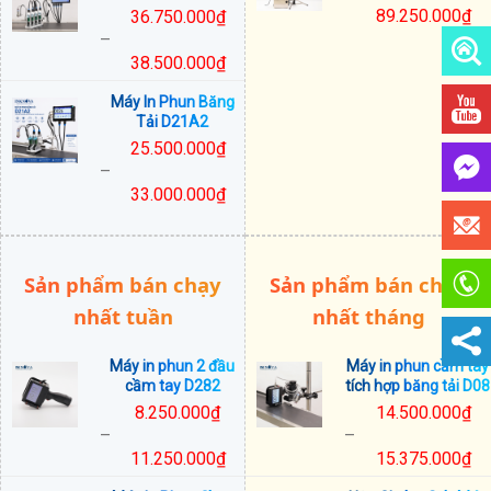
89.250.000
₫
36.750.000
₫
45.500.000₫
–
đến
38.500.000
₫
49.500.000₫
Khoảng
Máy In Phun Băng
giá:
Tải D21A2
từ
25.500.000
₫
36.750.000₫
–
đến
33.000.000
₫
38.500.000₫
Khoảng
giá:
từ
Sản phẩm bán chạy
Sản phẩm bán chạy
25.500.000₫
đến
nhất tuần
nhất tháng
33.000.000₫
Máy in phun 2 đầu
Máy in phun cầm tay
cầm tay D282
tích hợp băng tải D08
8.250.000
₫
14.500.000
₫
–
–
11.250.000
₫
15.375.000
₫
Khoảng
Khoảng