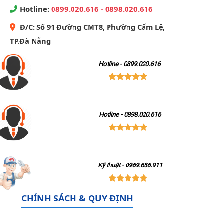
3.950.000₫
Hotline:
0899.020.616 - 0898.020.616
Đ/C:
Số 91 Đường CMT8, Phường Cẩm Lệ,
TP.Đà Nẵng
Hotline - 0899.020.616
Hotline - 0898.020.616
Kỹ thuật - 0969.686.911
CHÍNH SÁCH & QUY ĐỊNH