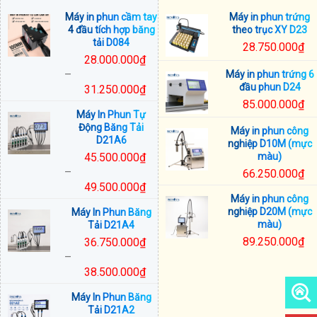
Máy in phun cầm tay
Máy in phun trứng
4 đầu tích hợp băng
theo trục XY D23
tải D084
28.750.000
₫
28.000.000
₫
–
Máy in phun trứng 6
đầu phun D24
31.250.000
₫
Khoảng
85.000.000
₫
Máy In Phun Tự
giá:
Động Băng Tải
Máy in phun công
từ
D21A6
nghiệp D10M (mực
28.000.000₫
45.500.000
₫
màu)
đến
–
66.250.000
₫
31.250.000₫
49.500.000
₫
Máy in phun công
Khoảng
nghiệp D20M (mực
Máy In Phun Băng
giá:
màu)
Tải D21A4
từ
89.250.000
₫
36.750.000
₫
45.500.000₫
–
đến
38.500.000
₫
49.500.000₫
Khoảng
Máy In Phun Băng
giá:
Tải D21A2
từ