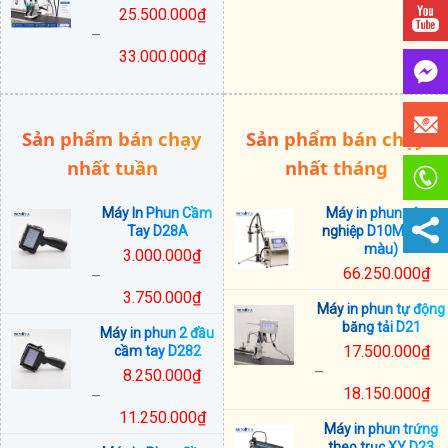
25.500.000
₫
36.750.000₫
–
đến
33.000.000
₫
38.500.000₫
Khoảng
giá:
từ
Sản phẩm bán chạy
Sản phẩm bán chạy
25.500.000₫
đến
nhất tuần
nhất tháng
33.000.000₫
Máy In Phun Cầm
Máy in phun công
Tay D28A
nghiệp D10M (mực
màu)
3.000.000
₫
66.250.000
₫
–
3.750.000
₫
Máy in phun tự động
Khoảng
băng tải D21
Máy in phun 2 đầu
giá:
17.500.000
₫
cầm tay D282
từ
–
8.250.000
₫
3.000.000₫
18.150.000
₫
–
đến
Khoảng
11.250.000
₫
3.750.000₫
Máy in phun trứng
giá:
Khoảng
theo trục XY D23