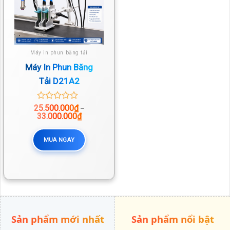
Máy in phun băng tải
Máy In Phun Băng
Tải D21A2
25.500.000
0
₫
–
Khoảng
33.000.000
out
₫
giá:
of
từ
5
25.500.000₫
MUA NGAY
đến
33.000.000₫
Sản phẩm mới nhất
Sản phẩm nổi bật