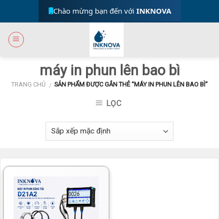
Skip
Chào mừng bạn đến với
INKNOVA
to
content
máy in phun lên bao bì
TRANG CHỦ
SẢN PHẨM ĐƯỢC GẮN THẺ “MÁY IN PHUN LÊN BAO BÌ”
/
LỌC