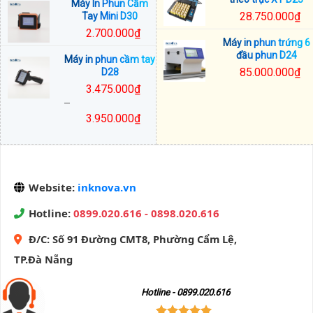
Máy In Phun Cầm
từ
giá:
28.750.000
₫
Tay Mini D30
17.500.000₫
từ
2.700.000
₫
đến
8.250.000₫
Máy in phun trứng 6
18.150.000₫
đến
đầu phun D24
Máy in phun cầm tay
11.250.000₫
85.000.000
₫
D28
3.475.000
₫
–
3.950.000
₫
Khoảng
giá:
từ
3.475.000₫
Website:
inknova.vn
đến
3.950.000₫
Hotline:
0899.020.616 - 0898.020.616
Đ/C:
Số 91 Đường CMT8, Phường Cẩm Lệ,
TP.Đà Nẵng
Hotline - 0899.020.616