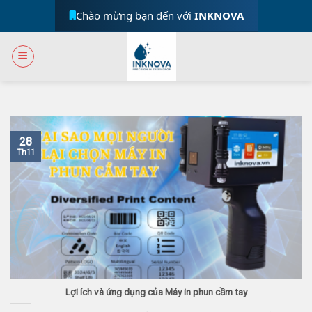
Skip
Chào mừng bạn đến với
INKNOVA
to
content
28
Th11
Lợi ích và ứng dụng của Máy in phun cầm tay