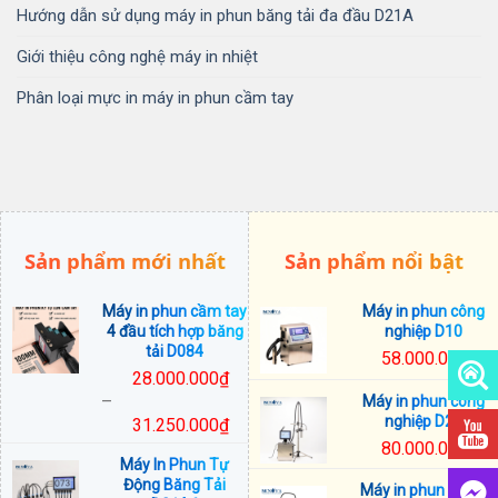
Hướng dẫn sử dụng máy in phun băng tải đa đầu D21A
Giới thiệu công nghệ máy in nhiệt
Phân loại mực in máy in phun cầm tay
Sản phẩm mới nhất
Sản phẩm nổi bật
Máy in phun cầm tay
Máy in phun công
4 đầu tích hợp băng
nghiệp D10
tải D084
58.000.000
₫
28.000.000
₫
–
Máy in phun công
nghiệp D20
31.250.000
₫
Khoảng
80.000.000
₫
Máy In Phun Tự
giá:
Động Băng Tải
Máy in phun trứng
từ