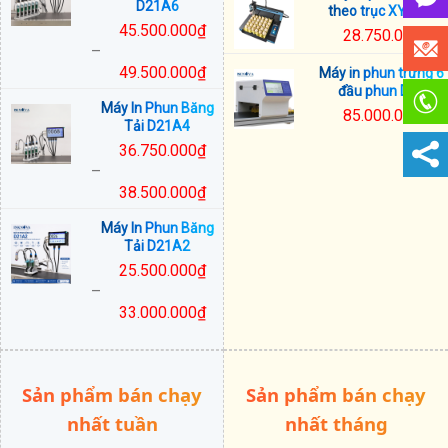
D21A6
theo trục XY D23
28.000.000₫
45.500.000
₫
28.750.000
₫
đến
–
31.250.000₫
49.500.000
₫
Máy in phun trứng 6
Khoảng
đầu phun D24
Máy In Phun Băng
giá:
85.000.000
₫
Tải D21A4
từ
36.750.000
₫
45.500.000₫
–
đến
38.500.000
₫
49.500.000₫
Khoảng
Máy In Phun Băng
giá:
Tải D21A2
từ
25.500.000
₫
36.750.000₫
–
đến
33.000.000
₫
38.500.000₫
Khoảng
giá:
từ
Sản phẩm bán chạy
Sản phẩm bán chạy
25.500.000₫
đến
nhất tuần
nhất tháng
33.000.000₫