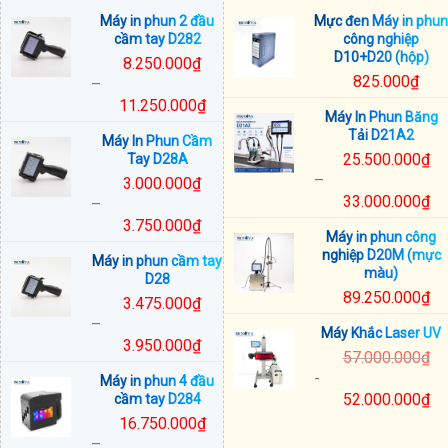
Máy in phun 2 đầu
Mực đen Máy in phun
cầm tay D282
công nghiệp
D10+D20 (hộp)
8.250.000
₫
825.000
₫
–
11.250.000
₫
Máy In Phun Băng
Khoảng
Tải D21A2
Máy In Phun Cầm
giá:
25.500.000
₫
Tay D28A
từ
–
3.000.000
₫
8.250.000₫
33.000.000
₫
–
đến
Khoảng
3.750.000
₫
11.250.000₫
Máy in phun công
giá:
Khoảng
nghiệp D20M (mực
Máy in phun cầm tay
từ
giá:
màu)
D28
25.500.000₫
từ
89.250.000
₫
3.475.000
₫
đến
3.000.000₫
–
33.000.000₫
đến
Máy Khắc Laser UV
3.950.000
₫
3.750.000₫
57.000.000
₫
Khoảng
-
Máy in phun 4 đầu
giá:
52.000.000
₫
cầm tay D284
từ
16.750.000
₫
3.475.000₫
–