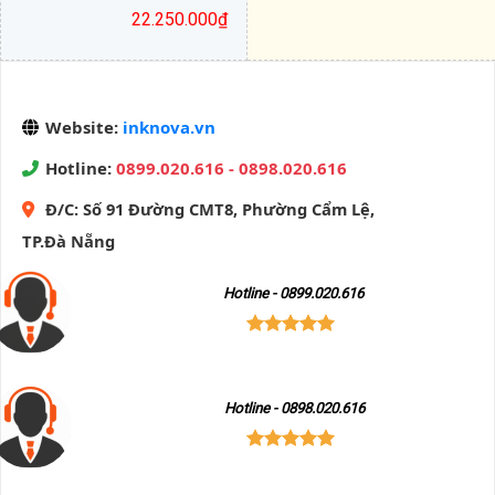
đến
22.250.000
₫
3.950.000₫
Khoảng
giá:
từ
16.750.000₫
Website:
inknova.vn
đến
22.250.000₫
Hotline:
0899.020.616 - 0898.020.616
Đ/C:
Số 91 Đường CMT8, Phường Cẩm Lệ,
TP.Đà Nẵng
Hotline - 0899.020.616
Hotline - 0898.020.616