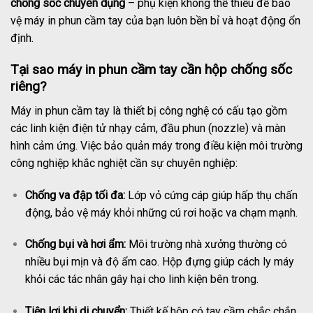
chống sốc chuyên dụng
– phụ kiện không thể thiếu để bảo
vệ máy in phun cầm tay của bạn luôn bền bỉ và hoạt động ổn
định.
Tại sao máy in phun cầm tay cần hộp chống sốc
riêng?
Máy in phun cầm tay là thiết bị công nghệ có cấu tạo gồm
các linh kiện điện tử nhạy cảm, đầu phun (nozzle) và màn
hình cảm ứng. Việc bảo quản máy trong điều kiện môi trường
công nghiệp khắc nghiệt cần sự chuyên nghiệp:
Chống va đập tối đa:
Lớp vỏ cứng cáp giúp hấp thụ chấn
động, bảo vệ máy khỏi những cú rơi hoặc va chạm mạnh.
Chống bụi và hơi ẩm:
Môi trường nhà xưởng thường có
nhiều bụi mịn và độ ẩm cao. Hộp đựng giúp cách ly máy
khỏi các tác nhân gây hại cho linh kiện bên trong.
Tiện lợi khi di chuyển:
Thiết kế hộp có tay cầm chắc chắn,