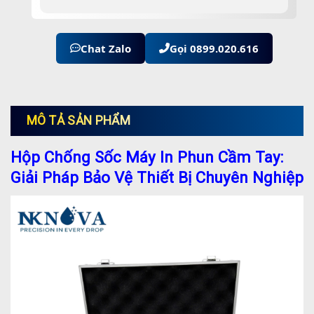
Chat Zalo
Gọi 0899.020.616
MÔ TẢ SẢN PHẨM
Hộp Chống Sốc Máy In Phun Cầm Tay:
Giải Pháp Bảo Vệ Thiết Bị Chuyên Nghiệp