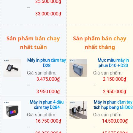
25.500.000
₫
đến
–
38.500.000₫
33.000.000
₫
Khoảng
giá:
từ
Sản phẩm bán chạy
Sản phẩm bán chạy
25.500.000₫
đến
nhất tuần
nhất tháng
33.000.000₫
Máy in phun cầm tay
Mực màu máy in
D28
phun D10 + D20
Giá sản phẩm:
Giá sản phẩm:
3.475.000
₫
2.150.000
₫
–
–
3.950.000
₫
2.950.000
₫
Khoảng
Khoảng
Máy in phun 4 đầu
Máy in phun cầm tay
giá:
giá:
cầm tay D284
tích hợp băng tải D08
từ
từ
Giá sản phẩm:
Giá sản phẩm:
3.475.000₫
2.150.000₫
16.750.000
₫
14.500.000
₫
đến
đến
–
–
3.950.000₫
2.950.000₫