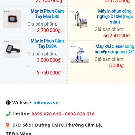
22.250.000
₫
15.375.000
₫
Khoảng
Khoảng
Máy In Phun Cầm
Máy in phun công
giá:
giá:
Tay Mini D30
nghiệp D10M (mực
từ
từ
màu)
Giá sản phẩm:
16.750.000₫
14.500.000₫
Giá sản phẩm:
2.700.000
₫
đến
đến
66.250.000
₫
22.250.000₫
15.375.000₫
Máy In Phun Cầm
Tay D28A
Máy khắc laser công
nghiệp sợi quang D31
Giá sản phẩm:
Giá sản phẩm:
3.000.000
₫
5.000
₫
–
3.750.000
₫
Khoảng
giá:
từ
3.000.000₫
Website:
inknova.vn
đến
3.750.000₫
Hotline:
0899.020.616 - 0898.020.616
Đ/C:
Số 91 Đường CMT8, Phường Cẩm Lệ,
TP.Đà Nẵng