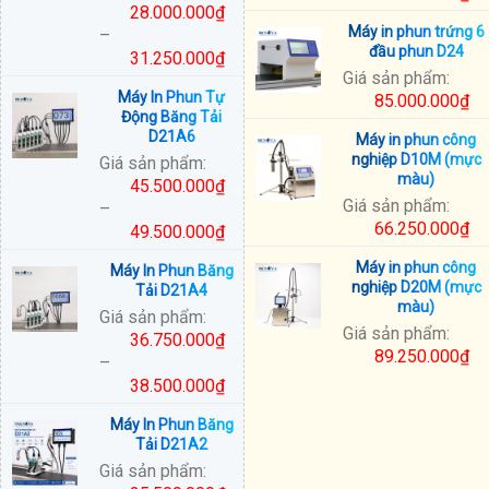
28.000.000
₫
Máy in phun trứng 6
–
đầu phun D24
31.250.000
₫
Giá sản phẩm:
Khoảng
Máy In Phun Tự
85.000.000
₫
giá:
Động Băng Tải
từ
D21A6
Máy in phun công
28.000.000₫
nghiệp D10M (mực
Giá sản phẩm:
đến
màu)
45.500.000
₫
31.250.000₫
Giá sản phẩm:
–
66.250.000
₫
49.500.000
₫
Khoảng
Máy in phun công
Máy In Phun Băng
giá:
nghiệp D20M (mực
Tải D21A4
từ
màu)
Giá sản phẩm:
45.500.000₫
Giá sản phẩm:
36.750.000
₫
đến
89.250.000
₫
–
49.500.000₫
38.500.000
₫
Khoảng
Máy In Phun Băng
giá:
Tải D21A2
từ
Giá sản phẩm:
36.750.000₫