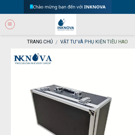
Skip
Chào mừng bạn đến với
INKNOVA
to
content
TRANG CHỦ
VẬT TƯ VÀ PHỤ KIỆN TIÊU HAO
/