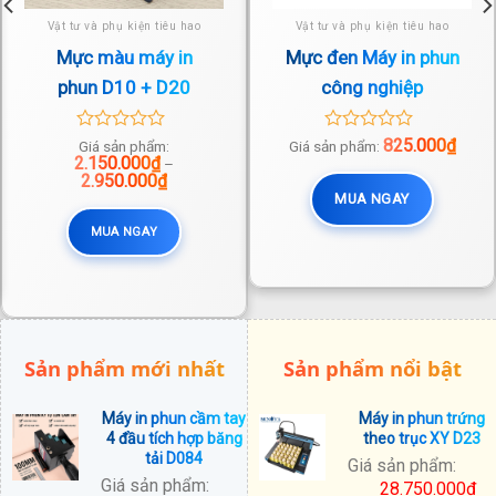
Vật tư và phụ kiện tiêu hao
Vật tư và phụ kiện tiêu hao
Mực màu máy in
Mực đen Máy in phun
phun D10 + D20
công nghiệp
D10+D20 (hộp)
0
0
825.000
₫
Giá sản phẩm:
Giá sản phẩm:
2.150.000
out
₫
out
–
Khoảng
of
2.950.000
₫
of
giá:
5
5
MUA NGAY
từ
2.150.000₫
MUA NGAY
đến
2.950.000₫
Sản phẩm mới nhất
Sản phẩm nổi bật
Máy in phun cầm tay
Máy in phun trứng
4 đầu tích hợp băng
theo trục XY D23
tải D084
Giá sản phẩm:
Giá sản phẩm:
28.750.000
₫