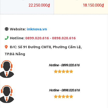
–
–
đến
22.250.000
₫
18.150.000
₫
3.950.000₫
Khoảng
Khoảng
giá:
giá:
từ
từ
16.750.000₫
17.500.000₫
Website:
inknova.vn
đến
đến
22.250.000₫
18.150.000₫
Hotline:
0899.020.616 - 0898.020.616
Đ/C:
Số 91 Đường CMT8, Phường Cẩm Lệ,
TP.Đà Nẵng
Hotline - 0899.020.616
Hotline - 0898.020.616