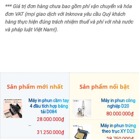
*** Giá trị đơn hàng chưa bao gồm phí vận chuyển và hóa
đơn VAT (mọi giao dịch với Inknova yêu cầu Quý khách
hàng thực hiện đúng trách nhiệm thuế và phí với nhà nước
và pháp luật Việt Nam!).
Sản phẩm mới nhất
Sản phẩm nổi bật
Máy in phun cầm tay
Máy in phun công
4 đầu tích hợp băng
nghiệp D20
tải D084
80.000.000
₫
28.000.000
₫
–
Máy in phun trứng
theo trục XY D23
31.250.000
₫
Khoảng
28.750.000
₫