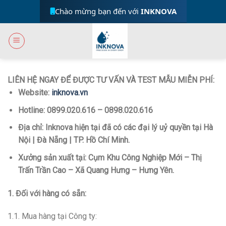
Skip
Chào mừng bạn đến với
INKNOVA
to
content
LIÊN HỆ NGAY ĐỂ ĐƯỢC TƯ VẤN VÀ TEST MẪU MIỄN PHÍ:
Website:
inknova.vn
Hotline: 0899.020.616 – 0898.020.616
Địa chỉ: Inknova hiện tại đã có các đại lý uỷ quyền tại Hà
Nội | Đà Nẵng | TP. Hồ Chí Minh.
Xưởng sản xuất tại:
Cụm Khu Công Nghiệp Mới – Thị
Trấn Trần Cao – Xã Quang Hưng – Hưng Yên.
1. Đối với hàng có sẵn:
1.1. Mua hàng tại Công ty: