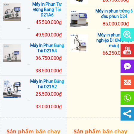
Máy In Phun Tự
giá:
Động Băng Tải
Máy in phun trứng 6
từ
D21A6
đầu phun D24
28.000.000₫
45.500.000
₫
85.000.000
₫
đến
–
31.250.000₫
49.500.000
₫
Máy in phun công
Khoảng
nghiệp D10M (mực
Máy In Phun Băng
màu)
giá:
Tải D21A4
66.250.000
₫
từ
36.750.000
₫
45.500.000₫
–
đến
38.500.000
₫
49.500.000₫
Khoảng
Máy In Phun Băng
giá:
Tải D21A2
từ
25.500.000
₫
36.750.000₫
–
đến
33.000.000
₫
38.500.000₫
Khoảng
giá:
từ
Sản phẩm bán chạy
Sản phẩm bán chạy
25.500.000₫