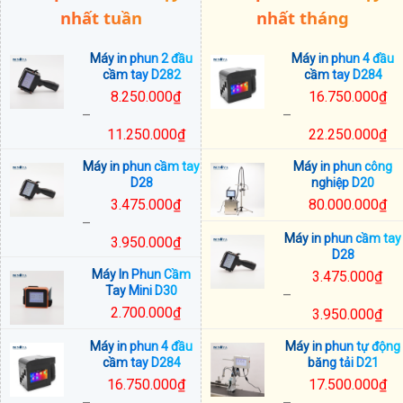
đến
nhất tuần
nhất tháng
33.000.000₫
Máy in phun 2 đầu
Máy in phun 4 đầu
cầm tay D282
cầm tay D284
8.250.000
₫
16.750.000
₫
–
–
11.250.000
₫
22.250.000
₫
Khoảng
Khoảng
Máy in phun cầm tay
Máy in phun công
giá:
giá:
D28
nghiệp D20
từ
từ
3.475.000
₫
80.000.000
₫
8.250.000₫
16.750.000₫
–
đến
đến
Máy in phun cầm tay
3.950.000
₫
11.250.000₫
22.250.000₫
D28
Khoảng
Máy In Phun Cầm
3.475.000
₫
giá:
Tay Mini D30
–
từ
2.700.000
₫
3.950.000
₫
3.475.000₫
Khoảng
đến
Máy in phun 4 đầu
Máy in phun tự động
giá:
3.950.000₫
cầm tay D284
băng tải D21
từ
16.750.000
₫
17.500.000
₫
3.475.000₫